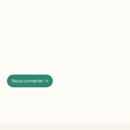
Échangeons
en
toute
confidentialité
Un
expert
vous
recontacte
rapidement
pour
échanger
sur
les
prochaines
étapes.
Nous contacter