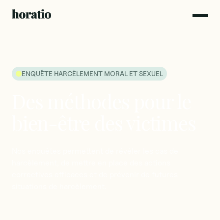
ENQUÊTE HARCÈLEMENT MORAL ET SEXUEL
Des
méthodes
pour
le
bien-être
des
victimes
Nos
enquêtes
permettent
de
révéler
les
cas
de
harcèlement,
de
mettre
en
place
des
actions
correctives
efficaces
et
de
prévenir
de
futures
situations
de
harcèlement.