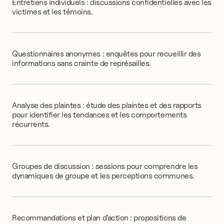
Entretiens
individuels
:
discussions
confidentielles
avec
les
victimes
et
les
témoins.
Questionnaires
anonymes
:
enquêtes
pour
recueillir
des
informations
sans
crainte
de
représailles.
Analyse
des
plaintes
:
étude
des
plaintes
et
des
rapports
pour
identifier
les
tendances
et
les
comportements
récurrents.
Groupes
de
discussion
:
sessions
pour
comprendre
les
dynamiques
de
groupe
et
les
perceptions
communes.
Recommandations
et
plan
d'action
:
propositions
de