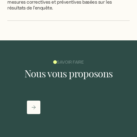
mesures
correctives
et
préventives
basées
sur
les
résultats
de
l'enquête.
SAVOIR FAIRE
Nous
vous
proposons