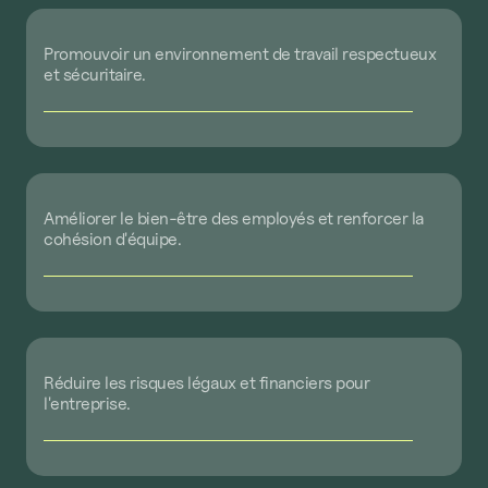
Promouvoir
un
environnement
de
travail
respectueux
et
sécuritaire.
Améliorer
le
bien-être
des
employés
et
renforcer
la
cohésion
d'équipe.
Réduire
les
risques
légaux
et
financiers
pour
l'entreprise.