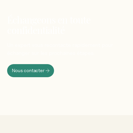
Échangeons
en
toute
confidentialité
Un
expert
vous
recontacte
rapidement
pour
échanger
sur
les
prochaines
étapes.
Nous contacter