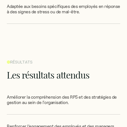
Adaptée
aux
besoins
spécifiques
des
employés
en
réponse
à
des
signes
de
stress
ou
de
mal-être.
RÉSULTATS
Les
résultats
attendus
Améliorer
la
compréhension
des
RPS
et
des
stratégies
de
gestion
au
sein
de
l'organisation.
Renforcer
l’engagement
des
employés
et
des
managers