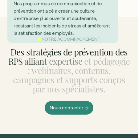
Nos programmes de communication et de
prévention ont aidé à créer une culture
d’entreprise plus ouverte et soutenante,
réduisant les incidents de stress et améliorant
la satisfaction des employés.
NOTRE ACCOMPAGNEMENT
Des
stratégies
de
prévention
des
RPS
alliant
expertise
et
pédagogie
:
webinaires,
contenus,
campagnes
et
supports
conçus
par
nos
spécialistes.
Nous contacter