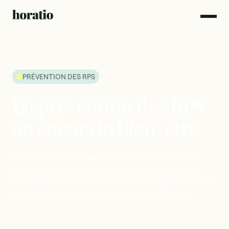
PRÉVENTION DES RPS
La
prévention
des
RPS
au
coeur
du
bien-être
Mettre
en
place
des
actions
préventives
permet
de
réduire
les
risques
psychosociaux
et
de
favoriser
le
bien-être
au
travail.
Nous
vous
accompagnons
dans
la
définition
et
la
mise
en
oeuvre
de
ces
démarches.