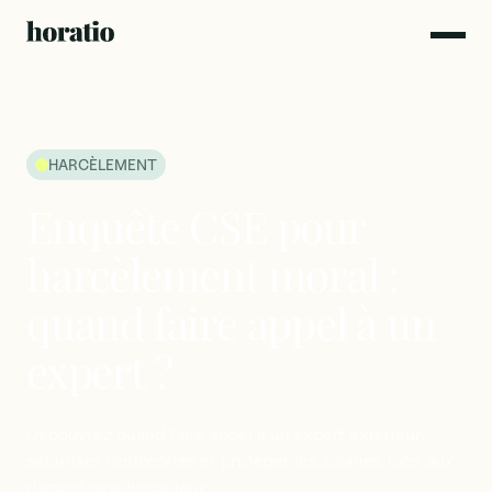
HARCÈLEMENT
Enquête
CSE
pour
harcèlement
moral
:
quand
faire
appel
à
un
expert
?
Découvrez
quand
faire
appel
à
un
expert
extérieur,
sécuriser
l’entreprise
et
protéger
les
salariés
face
aux
risques
psychosociaux.