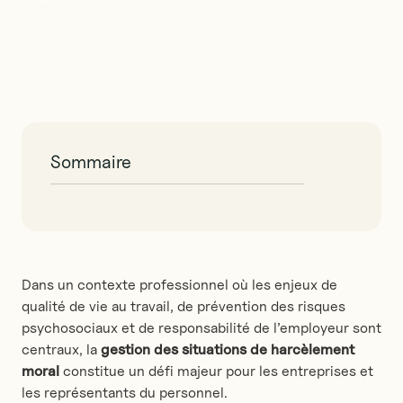
Sommaire
Le cadre juridique : droit d’alerte et obligations
de l’employeur
Comprendre l’enquête CSE pour harcèlement
Dans un contexte professionnel où les enjeux de
moral
qualité de vie au travail, de prévention des risques
Les limites d’une enquête interne
psychosociaux et de responsabilité de l’employeur sont
harcèlement menée uniquement en interne
centraux, la
gestion des situations de harcèlement
Quand faut-il faire appel à un expert extérieur
moral
constitue un défi majeur pour les entreprises et
?
les représentants du personnel.