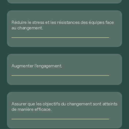
Réduire
le
stress
et
les
résistances
des
équipes
face
au
changement.
Augmenter
l’engagement.
Assurer
que
les
objectifs
du
changement
sont
atteints
de
manière
efficace.