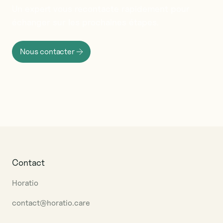
Un
expert
vous
recontacte
rapidement
pour
échanger
sur
les
prochaines
étapes.
Nous contacter
Contact
Horatio
contact@horatio.care