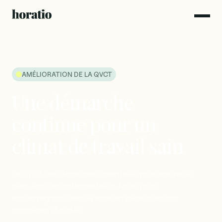
AMÉLIORATION DE LA QVCT
Une
démarche
continue
pour
un
climat
de
travail
sain
La
QVCT
une
démarche
essentielle
pour
assurer
le
bien-être
des
collaborateurs.
Nous
vous
accompagnons
dans
la
mise
en
place
d'actions
concrètes
et
ciblée.