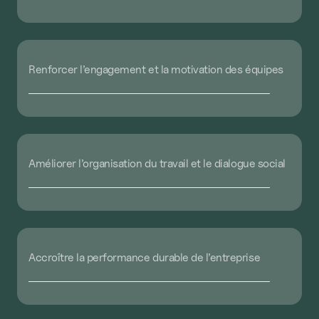
Renforcer
l’engagement
et
la
motivation
des
équipes
Améliorer
l’organisation
du
travail
et
le
dialogue
social
Accroître
la
performance
durable
de
l’entreprise