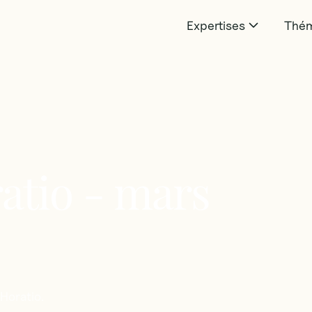
Expertises
Thém
atio
-
mars
'Horatio.