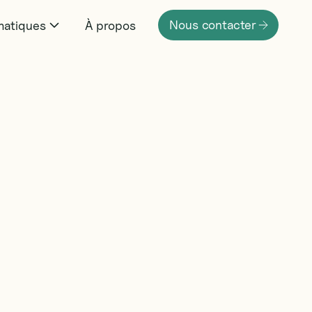
N
o
u
s
c
o
n
t
a
c
t
e
r
atiques
À propos
N
o
u
s
c
o
n
t
a
c
t
e
r