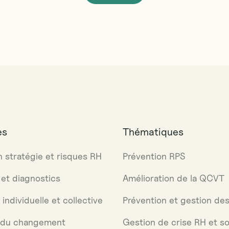
V
o
i
r
t
o
u
t
es
Thématiques
n stratégie et risques RH
Prévention RPS
et diagnostics
Amélioration de la QCVT
individuelle et collective
Prévention et gestion des
 du changement
Gestion de crise RH et so