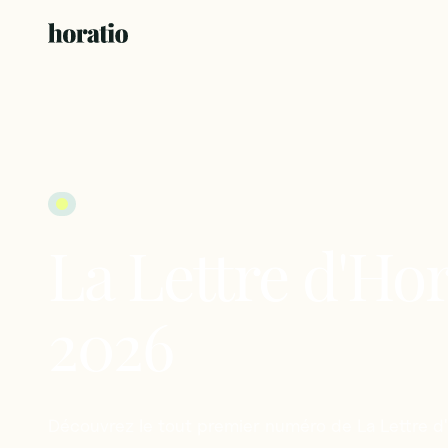
La
Lettre
d'Hor
2026
Découvrez
le
tout
premier
numéro
de
La
Lettre
d