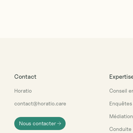
Contact
Expertis
Horatio
Conseil e
contact@horatio.care
Enquêtes 
Médiation 
N
o
u
s
c
o
n
t
a
c
t
e
r
Conduite
N
o
u
s
c
o
n
t
a
c
t
e
r