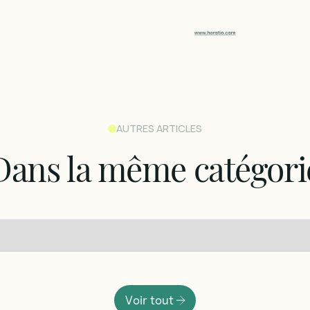
AUTRES ARTICLES
Dans
la
même
catégori
V
o
i
r
t
o
u
t