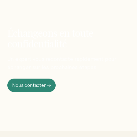
Échangeons
en
toute
confidentialité
Un
expert
vous
recontacte
rapidement
pour
échanger
sur
les
prochaines
étapes.
Nous contacter