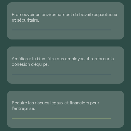
Promouvoir
un
environnement
de
travail
respectueux
et
sécuritaire.
Améliorer
le
bien-être
des
employés
et
renforcer
la
cohésion
d'équipe.
Réduire
les
risques
légaux
et
financiers
pour
l'entreprise.