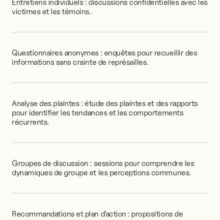
Entretiens
individuels
:
discussions
confidentielles
avec
les
victimes
et
les
témoins.
Questionnaires
anonymes
:
enquêtes
pour
recueillir
des
informations
sans
crainte
de
représailles.
Analyse
des
plaintes
:
étude
des
plaintes
et
des
rapports
pour
identifier
les
tendances
et
les
comportements
récurrents.
Groupes
de
discussion
:
sessions
pour
comprendre
les
dynamiques
de
groupe
et
les
perceptions
communes.
Recommandations
et
plan
d'action
:
propositions
de