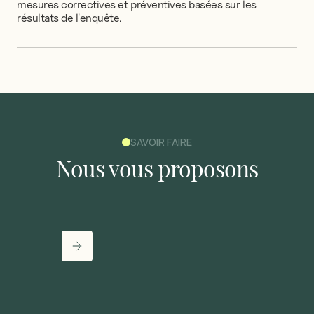
mesures
correctives
et
préventives
basées
sur
les
résultats
de
l'enquête.
SAVOIR FAIRE
Nous
vous
proposons