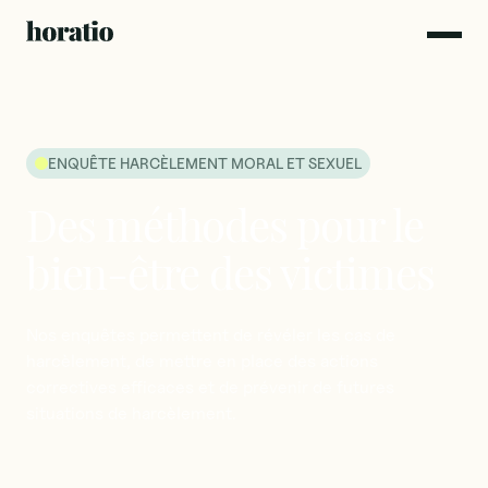
ENQUÊTE HARCÈLEMENT MORAL ET SEXUEL
Des
méthodes
pour
le
bien-être
des
victimes
Nos
enquêtes
permettent
de
révéler
les
cas
de
harcèlement,
de
mettre
en
place
des
actions
correctives
efficaces
et
de
prévenir
de
futures
situations
de
harcèlement.